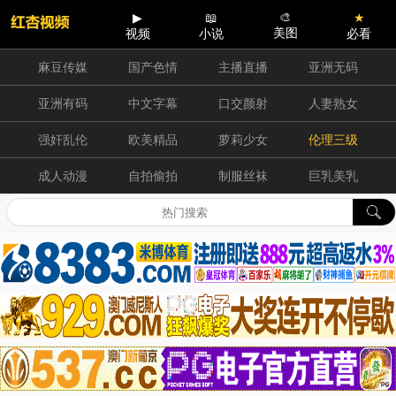
▶
📖
🎨
★
美图
视频
小说
必看
麻豆传媒
国产色情
主播直播
亚洲无码
亚洲有码
中文字幕
口交颜射
人妻熟女
强奸乱伦
欧美精品
萝莉少女
伦理三级
成人动漫
自拍偷拍
制服丝袜
巨乳美乳